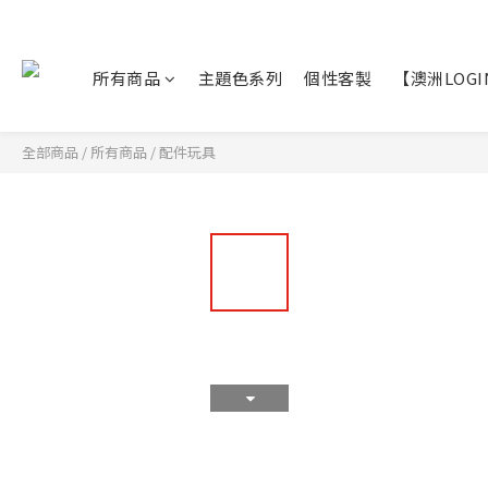
所有商品
主題色系列
個性客製
【澳洲LOG
全部商品
/
所有商品
/
配件玩具