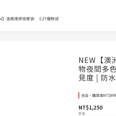
IN】洛格環保拾便袋
EZY寵物誌
NEW【澳洲
物夜間多色警
見度 | 防
全店，購買滿NT$8
NT$1,250
數量