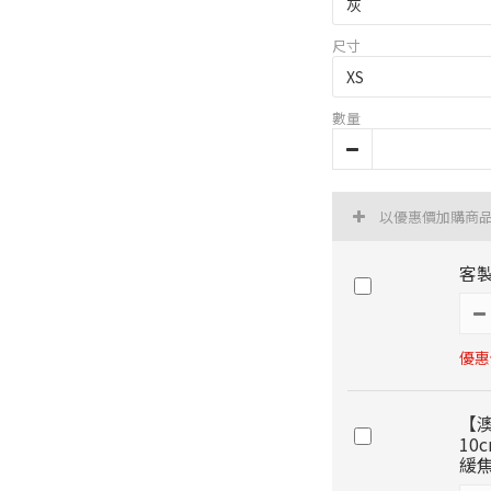
尺寸
數量
以優惠價加購商
客
優惠價
【澳
10
緩