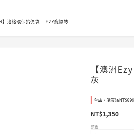
IN】洛格環保拾便袋
EZY寵物誌
【澳洲Ezy
灰
全店，購買滿NT$8
NT$1,350
顏色