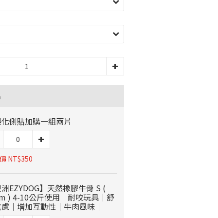
品
製化側貼加購一組兩片
 NT$350
洲EZYDOG】天然橡膠牛骨 S (
cm ) 4-10公斤使用｜耐咬玩具｜舒
焦慮｜增加互動性｜牛肉風味｜