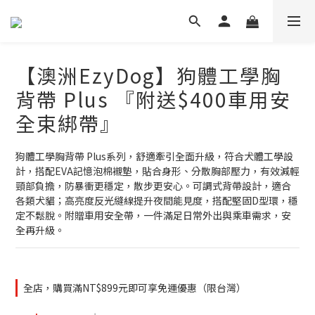
【澳洲EzyDog】狗體工學胸
背帶 Plus 『附送$400車用安
全束綁帶』
狗體工學胸背帶 Plus系列，舒適牽引全面升級，符合犬體工學設
計，搭配EVA記憶泡棉襯墊，貼合身形、分散胸部壓力，有效減輕
頸部負擔，防暴衝更穩定，散步更安心。可調式背帶設計，適合
各類犬貓；高亮度反光縫線提升夜間能見度，搭配堅固D型環，穩
定不鬆脫。附贈車用安全帶，一件滿足日常外出與乘車需求，安
全再升級。
全店，購買滿NT$899元即可享免運優惠（限台灣）