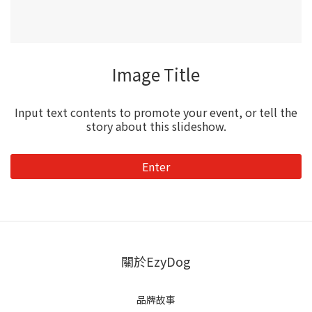
Image Title
Input text contents to promote your event, or tell the
story about this slideshow.
Enter
關於EzyDog
品牌故事