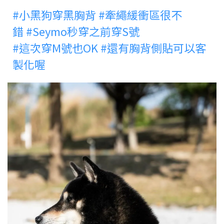
#小黑狗穿黑胸背
#牽繩緩衝區很不
錯
#Seymo秒穿之前穿S號
#這次穿M號也OK
#還有胸背側貼可以客
製化喔