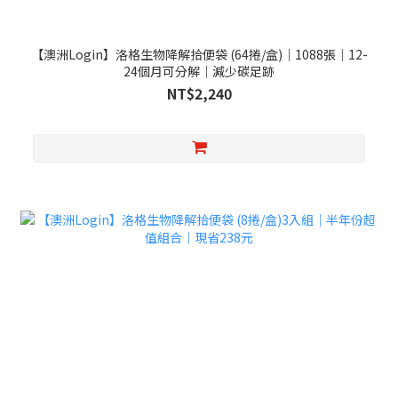
【澳洲Login】洛格生物降解拾便袋 (64捲/盒)｜1088張｜12-
24個月可分解｜減少碳足跡
NT$2,240