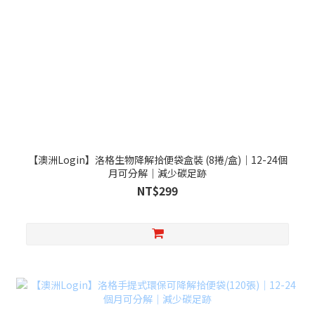
【澳洲Login】洛格生物降解拾便袋盒裝 (8捲/盒)｜12-24個
月可分解｜減少碳足跡
NT$299