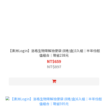
【澳洲Login】洛格生物降解拾便袋 (8捲/盒)3入組｜半年份超
值組合｜現省238元
NT$659
NT$897