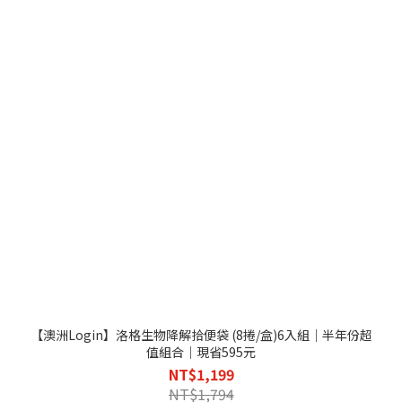
【澳洲Login】洛格生物降解拾便袋 (8捲/盒)6入組｜半年份超
值組合｜現省595元
NT$1,199
NT$1,794