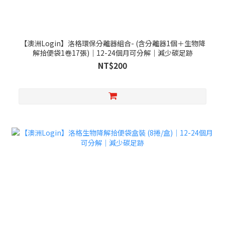
【澳洲Login】洛格環保分離器組合- (含分離器1個＋生物降
解拾便袋1卷17張)｜12-24個月可分解｜減少碳足跡
NT$200