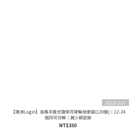
SOLD OUT
【澳洲Login】洛格手提式環保可降解拾便袋(120張)｜12-24
個月可分解｜減少碳足跡
NT$350