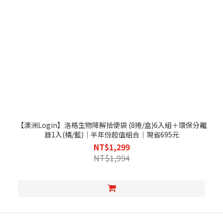
【澳洲Login】洛格生物降解拾便袋 (8捲/盒)6入組＋環保分離
器1入(橘/藍)｜半年份超值組合｜現省695元
NT$1,299
NT$1,994