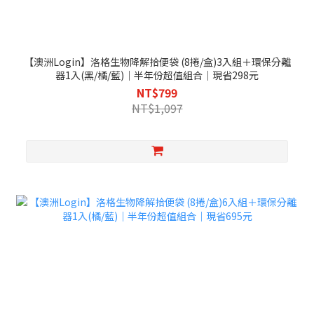
【澳洲Login】洛格生物降解拾便袋 (8捲/盒)3入組＋環保分離
器1入(黑/橘/藍)｜半年份超值組合｜現省298元
NT$799
NT$1,097