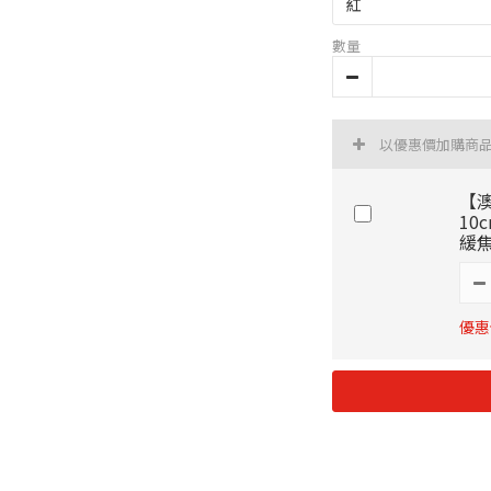
數量
以優惠價加購商
【澳
10
緩
優惠價