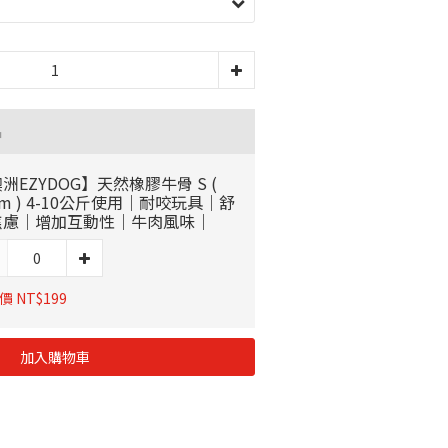
品
洲EZYDOG】天然橡膠牛骨 S (
cm ) 4-10公斤使用｜耐咬玩具｜舒
焦慮｜增加互動性｜牛肉風味｜
 NT$199
加入購物車