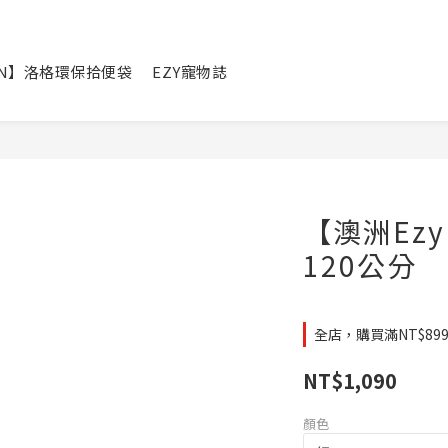
IN】洛格環保拾便袋
EZY寵物誌
【澳洲Ez
120公分
全店，購買滿NT$8
NT$1,090
顏色