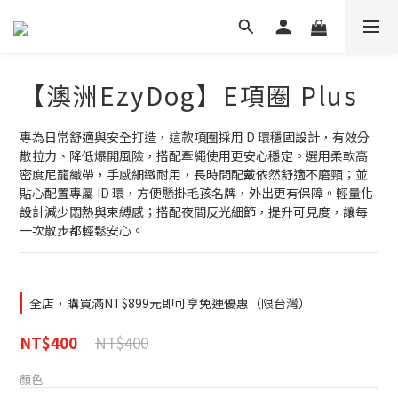
【澳洲EzyDog】E項圈 Plus
專為日常舒適與安全打造，這款項圈採用 D 環穩固設計，有效分
散拉力、降低爆開風險，搭配牽繩使用更安心穩定。選用柔軟高
密度尼龍織帶，手感細緻耐用，長時間配戴依然舒適不磨頸；並
貼心配置專屬 ID 環，方便懸掛毛孩名牌，外出更有保障。輕量化
設計減少悶熱與束縛感；搭配夜間反光細節，提升可見度，讓每
一次散步都輕鬆安心。
全店，購買滿NT$899元即可享免運優惠（限台灣）
NT$400
NT$400
顏色