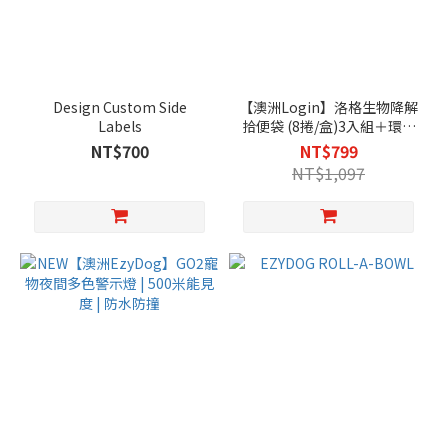
Design Custom Side
【澳洲Login】洛格生物降解
Labels
拾便袋 (8捲/盒)3入組＋環保
分離器1入(黑/橘/藍)｜半年
NT$700
NT$799
份超值組合｜現省298元
NT$1,097