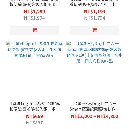
拾便袋 (8捲/盒)6入組＋環保
拾便袋 (8捲/盒)6入組｜半年
分離器1入(橘/藍)｜半年份超
份超值組合｜現省595元
NT$1,299
NT$1,199
值組合｜現省695元
NT$1,994
NT$1,794
【澳洲Login】洛格生物降解
【澳洲EzyDog】二合一
拾便袋 (8捲/盒)3入組｜半年
Smart恆溫記憶寵物床(送客
份超值組合｜現省238元
製化側貼1片)｜記憶散熱層
NT$659
NT$2,000 ~ NT$4,800
｜防水層｜四方角性的床墊
NT$897