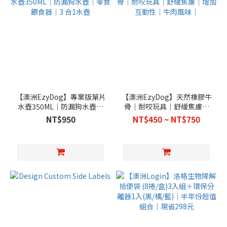
【澳洲EzyDog】專業版葉片
【澳洲EzyDog】天然橡膠牛
水壺350ML｜防漏狗水壺｜
骨｜耐咬玩具｜舒緩焦慮｜
零食餵食器｜3 合1水壺
增加互動性｜牛肉風味｜
NT$950
NT$450 ~ NT$750