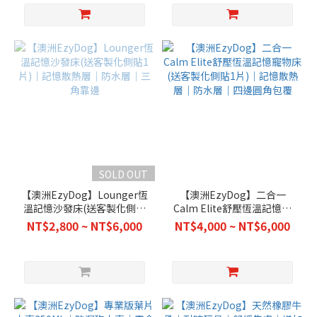
SOLD OUT
【澳洲EzyDog】Lounger恆
【澳洲EzyDog】二合一
溫記憶沙發床(送客製化側貼
Calm Elite舒壓恆溫記憶寵
1片)｜記憶散熱層｜防水層
物床(送客製化側貼1片)｜記
NT$2,800 ~ NT$6,000
NT$4,000 ~ NT$6,000
｜三角靠邊
憶散熱層｜防水層｜四邊圓
角包覆